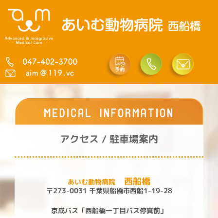
内
容
を
ス
キ
ッ
プ
アクセス / 駐車場案内
西船橋
あいむ動物病院
〒273-0031 千葉県船橋市西船1-19-28
京成バス「西船橋一丁目バス停真前」