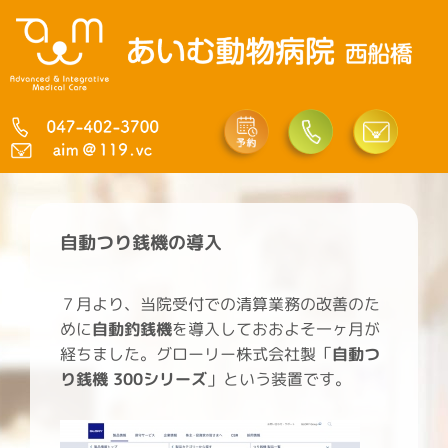
内
容
を
ス
キ
ッ
プ
自動つり銭機の導入
７月より、当院受付での清算業務の改善のた
めに
自動釣銭機
を導入しておおよそ一ヶ月が
経ちました。グローリー株式会社製「
自動つ
り銭機 300シリーズ
」という装置です。