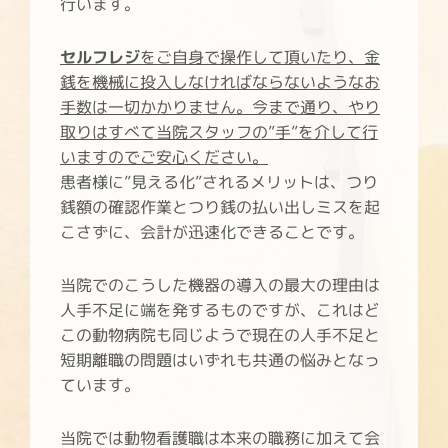
行います。
セルフレジ
をご自身で操作して頂いたり、金
銭を機械に投入しなければならないようなお
手数は一切かかりません。今まで通り、やり
取りはすべて当院スタッフの”手”を介して行
いますのでご安心ください。
患者様に”見える化”されるメリットは、つり
銭額の確認作業とつり銭の払い出しミスを起
こさずに、会計が迅速化できることです。
当院でのこうした機器の導入の最大の理由は
人手不足に端を発するものですが、これはど
この動物病院も同じようで現在の人手不足と
短期離職の問題はいずれも共通の悩みとなっ
ています。
当院では動物看護職は本来の職務に加えて会