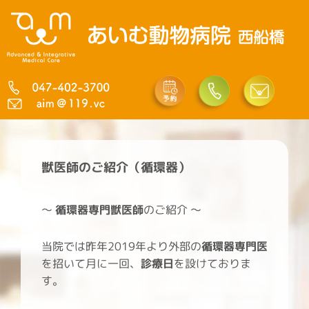
内
容
を
ス
キ
ッ
プ
獣医師のご紹介（循環器）
〜
循環器専門獣医師
のご紹介 〜
当院では昨年2019年より外部の
循環器専門医
を招いて月に一回、
診療日
を設けておりま
す。