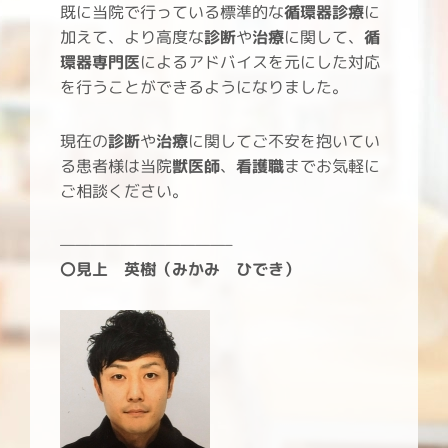
既に当院で行っている標準的な
循環器診療
に
加えて、より高度な
診断
や
治療
に関して、
循
環器専門医
によるアドバイスを元にした対応
を行うことができるようになりました。
現在の
診断
や
治療
に関してご不安を抱いてい
る患者様は当院
獣医師
、
看護職
までお気軽に
ご相談ください。
———————————–
〇見上 英樹（みかみ ひでき）