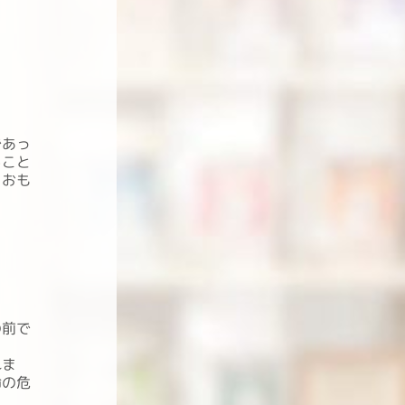
であっ
ること
、おも
の前で
れま
命の危