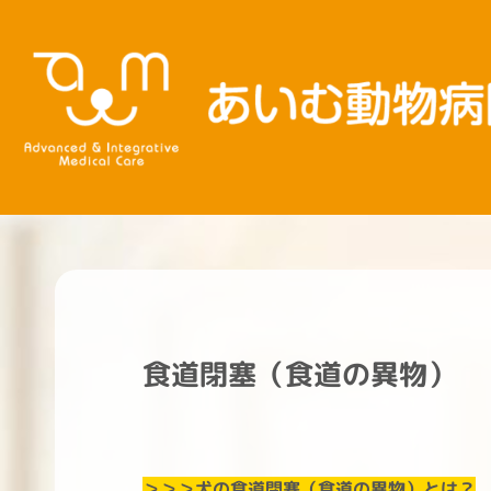
内
容
を
ス
キ
ッ
プ
食道閉塞（食道の異物）
＞＞＞犬の食道閉塞（食道の異物）とは？