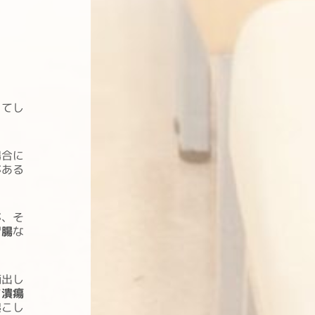
ってし
場合に
がある
が、そ
胃腸
な
摘出し
て
潰瘍
起こし