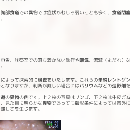
と
胸部食道
での異物では
症状
がむしろ弱いことも多く、
食道閉
す。
う申告、診察室での落ち着かない動作や
嘔気
、
流涎
（よだれ）
す。
真
によって探索的に
検査
をいたします。これらの
単純レントゲ
断
となりますが、判断が難しい場合には
バリウム
などの
造影剤
食道
の
異物
の例です。上２枚の写真はリンゴ、下２枚は牛皮ガ
く、見た目に明らかな
異物
であっても撮影条件によっては意外
で難しさを生じます。