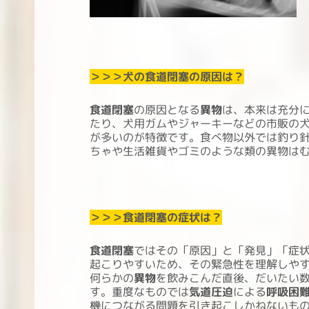
＞＞＞犬の食道閉塞の原因は？
食道閉塞
の原因となる
異物
は、本来は充分
たり、犬用ガムやジャーキーなどの市販の
が多いのが特徴です。食べ物以外では釣り
ちゃや生活雑貨やゴミのような類の異物は
＞＞＞食道閉塞の症状は？
食道閉塞
ではその「原因」と「発見」「症
起こりやすいため、その緊急性を理解しや
何らかの
異物
を飲みこんだ直後、だいたい
す。重度なものでは
気道圧迫
による
呼吸困
機につながる問題を引き起こしかねないも