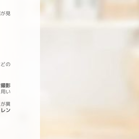
塞
が見
などの
ン撮影
を用い
ムが異
に
レン