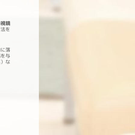
内視鏡
方法を
内
に落
傷を与
真）な