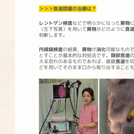
＞＞＞食道閉塞の治療は？
レントゲン検査
などで明らかになった
異物
（左下写真）を用いて
異物
がどのように
食
判断します。
内視鏡検査
の結果、
異物
が
消化
可能なもの
とすことが基本的な対処法です。
頚部食道
える恐れのあるものであれば、直接
食道
を
どを用いてそのまま口から取り出すること