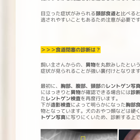
目立った症状がみられる
頚部食道と
比べる
逃されやすいこともあるため注意が必要で
＞＞＞食道閉塞の診断は？
飼い主さんからの、
異物
を丸飲みしたとい
症状が見られることが強い裏付けとなりま
最初に、
胸部、腹部、頸部
の
レントゲン写
にはっきりと
異物
が確認できる場合には
診
た
レントゲン検査
を再度行います。
下が
造影検査
によって明らかになった
胸部
物となっています。犬のおやつ類などは硬
トゲン写真
に写りにくいため、診断する上