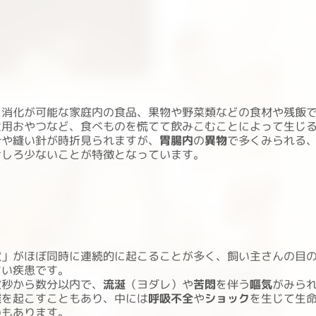
に消化が可能な家庭内の食品、果物や野菜類などの食材や残飯
犬用おやつなど、食べものを慌てて飲みこむことによって生じ
針や縫い針が時折見られますが、
胃腸内
の
異物
で多くみられる
むしろ少ないことが特徴となっています。
状」がほぼ同時に連続的に起こることが多く、飼い主さんの目
すい疾患です。
数秒から数分以内で、
流涎
（ヨダレ）や
苦悶
を伴う
嘔気
がみら
難
を起こすこともあり、中には
呼吸不全
や
ショック
を生じて生
のもあります。