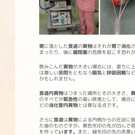
胃
に落とした
食道
の
異物
はそれが
胃
で
消化
まったり、後に
腸閉塞
の危険を起こす恐れ
飲みこんだ
異物
が大きい場合には、直ちに
は激しい
苦悶
をともなう
嘔気
と
呼吸困難
な
かもしれません。
食道内異物
はつまった場所とその大きさ、
のすべてが
緊急性
の高い疾患として、場合
どの
消化管内異物
とは異なる点です。
さらに
食道
は
異物
による内側からの圧迫に
た後のものですが、黄色矢印の先が凹んで
を作って
います。
また、緑矢印の先の赤黒