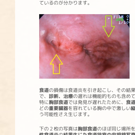
ているのが分かります。
食道
の損傷は食道炎を引き起こし、その結
で、
診断、治療
の遅れは機能的ものも含め
特に
胸部食道
では発見が遅れたために、
食
どの
重要臓器
を容れている胸の中で激しい
う可能性さえ生じます。
下の２枚の写真は
胸部食道
のほぼ同じ場所
性食道炎
の
結果生じた食道狭窄の内視鏡写