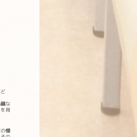
など
心臓
な
クを背
度の
慢
いるの