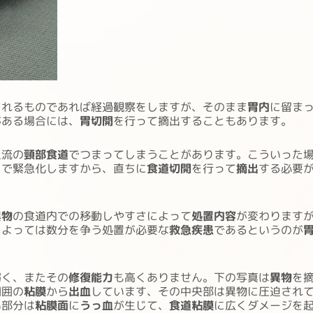
されるものであれば経過観察をしますが、そのまま
胃内
に留ま
がある場合には、
胃切開
を行って摘出することもあります。
上流の
頸部食道
でつまってしまうことがあります。こういった
どで緊急化しますから、直ちに
食道切開
を行って
摘出
する必要
異物
の食道内での移動しやすさによって
処置内容
が変わります
によっては数分を争う処置が必要な
救急疾患
であるというのが
弱く、またその
修復能力
も高くありません。下の写真は
異物
を
周囲の
粘膜
から
出血
しています、その中央部は異物に圧迫され
い部分は
粘膜面
に
うっ血
が生じて、
食道粘膜
に広くダメージを