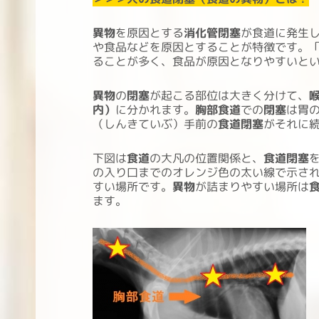
異物
を原因とする
消化管閉塞
が食道に発生
や食品などを原因とすることが特徴です。
ることが多く、食品が原因となりやすいと
異物
の
閉塞
が起こる部位は大きく分けて、
内）
に分かれます。
胸部食道
での
閉塞
は胃
（しんきていぶ）手前の
食道閉塞
がそれに
下図は
食道
の大凡の位置関係と、
食道閉塞
の入り口までのオレンジ色の太い線で示さ
すい場所です。
異物
が詰まりやすい場所は
ます。