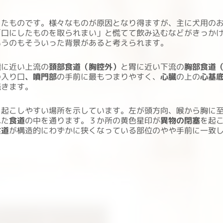
したものです。様々なものが原因となり得ますが、主に犬用の
「口にしたものを取られまい」と慌てて飲み込むなどがきっか
いうのもそういった背景があると考えられます。
喉
に近い上流の
頚部食道（胸腔外）
と胃に近い下流の
胸部食道
の入り口
、噴門部
の手前に最もつまりやすく、
心臓
の上の
心基
続きます。
を起こしやすい場所を示しています。左が頭方向、喉から胸に
れた
食道
の中を通ります。３か所の黄色星印が
異物
の閉塞
を起
食道
が構造的にわずかに狭くなっている部位のやや手前に一致