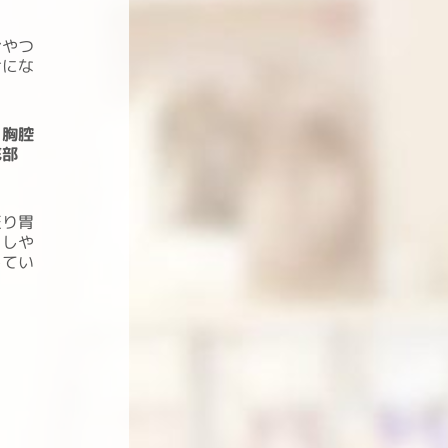
おやつ
けにな
（胸腔
底部
至り胃
こしや
してい