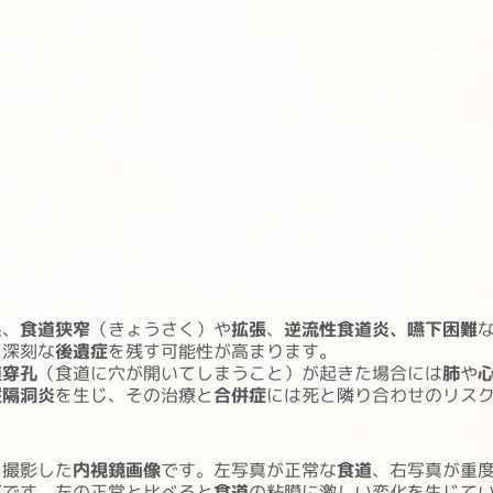
果、
食道狭窄
（きょうさく）や
拡張
、
逆流性食道炎、嚥下困難
て深刻な
後遺症
を残す可能性が高まります。
道穿孔
（食道に穴が開いてしまうこと）が起きた場合には
肺
や
縦隔洞炎
を生じ、その治療と
合併症
には死と隣り合わせのリス
を撮影した
内視鏡画像
です。左写真が正常な
食道
、右写真が重
真
です。左の正常と比べると
食道
の粘膜に激しい変化を生じて