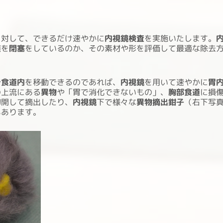
に対して、できるだけ速やかに
内視鏡検査
を実施いたします。
道
を
閉塞
をしているのか、その素材や形を評価して最適な除去
で
食道内
を移動できるのであれば、
内視鏡
を用いて速やかに
胃
の上流にある
異物
や「胃で消化できないもの」、
胸部食道
に損
切開して摘出したり、
内視鏡
下で様々な
異物摘出鉗子
（右下写
もあります。