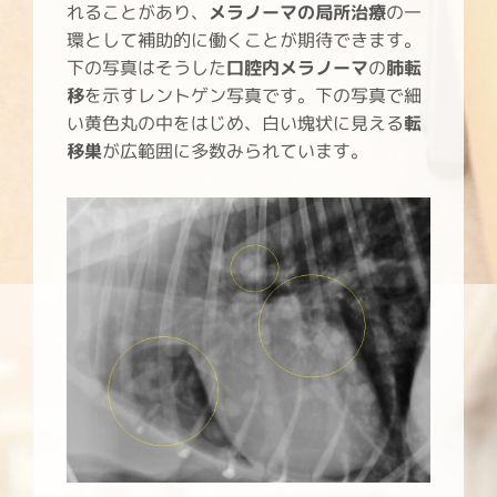
れることがあり、
メラノーマの局所治療
の一
環として補助的に働くことが期待できます。
下の写真はそうした
口腔内メラノーマ
の
肺転
移
を示すレントゲン写真です。下の写真で細
い黄色丸の中をはじめ、白い塊状に見える
転
移巣
が広範囲に多数みられています。