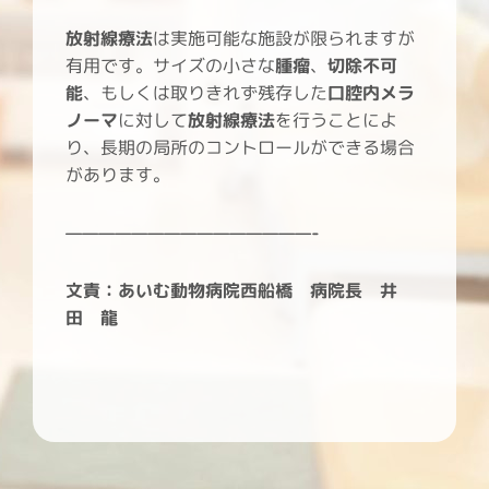
放射線療法
は実施可能な施設が限られますが
有用です。サイズの小さな
腫瘤
、
切除不可
能
、もしくは取りきれず残存した
口腔内メラ
ノーマ
に対して
放射線療法
を行うことによ
り、長期の局所のコントロールができる場合
があります。
———————————————-
文責：あいむ動物病院西船橋 病院長 井
田 龍