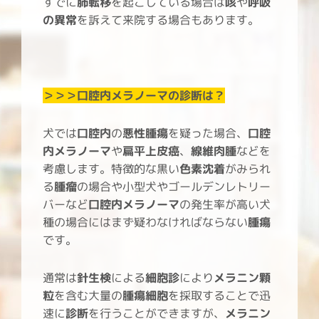
すでに
肺転移
を起こしている場合は
咳
や
呼吸
の異常
を訴えて来院する場合もあります。
＞＞＞口腔内メラノーマ
の診断は？
犬では
口腔内
の
悪性腫瘍
を疑った場合、
口腔
内メラノーマ
や
扁平上皮癌
、
線維肉腫
などを
考慮します。特徴的な黒い
色素沈着
がみられ
る
腫瘤
の場合や小型犬やゴールデンレトリー
バーなど
口腔内メラノーマ
の発生率が高い犬
種の場合にはまず疑わなければならない
腫瘍
です。
通常は
針生検
による
細胞診
により
メラニン顆
粒
を含む大量の
腫瘍
細胞
を採取することで迅
速に
診断
を行うことができますが、
メラニン