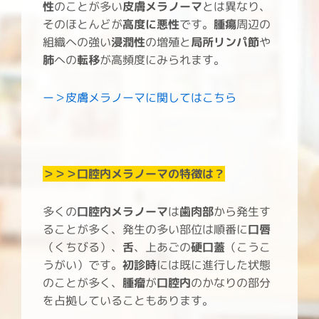
性
のことが多い
皮膚メラノーマ
とは異なり、
そのほとんどが
高度に悪性
です。
腫瘍
周辺の
組織への強い
浸潤性
の増殖と
局所リンパ節
や
肺
への
転移
が高頻度にみられます。
ー＞皮膚メラノーマに関してはこちら
＞＞＞口腔内メラノーマ
の特徴は？
多くの
口腔内メラノーマ
は
歯肉部
から発生す
ることが多く、発生の多い部位は順番に
口唇
（くちびる）、
舌
、上あごの
硬口蓋
（こうこ
うがい）です。
初診時
には既に進行した状態
のことが多く、
腫瘤
が
口腔内
のかなりの部分
を占拠していることもあります。