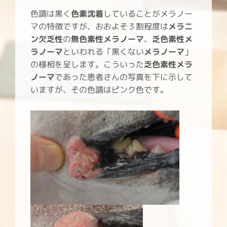
色調は黒く
色素沈着
していることがメラノー
マの特徴ですが、おおよそ３割程度は
メラニ
ン欠乏性
の
無色素性メラノーマ
、
乏色素性メ
ラノーマ
といわれる「黒くない
メラノーマ
」
の様相を呈します。こういった
乏色素性メラ
ノーマ
であった患者さんの写真を下に示して
いますが、その色調はピンク色です。