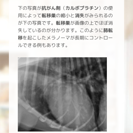
下の写真が
抗がん剤
（
カルボプラチン
）の使
用によって
転移巣
の縮小と
消失
がみられるの
が下の写真です。
転移巣
が画像の上でほぼ消
失しているのが分かります。このように
肺転
移
を起こしたメラノーマが長期にコントロー
ルできる例もあります。