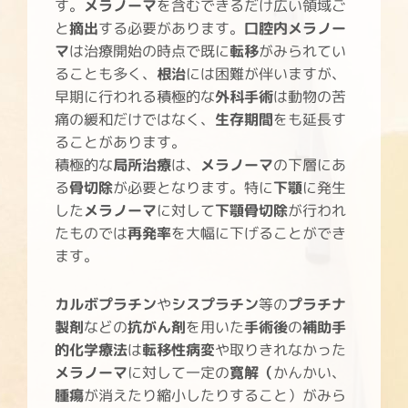
す。
メラノーマ
を含むできるだけ広い領域ご
と
摘出
する必要があります。
口腔内メラノー
マ
は治療開始の時点で既に
転移
がみられてい
ることも多く、
根治
には困難が伴いますが、
早期に行われる積極的な
外科手術
は動物の苦
痛の緩和だけではなく、
生存期間
をも延長す
ることがあります。
積極的な
局所治療
は、
メラノーマ
の下層にあ
る
骨切除
が必要となります。特に
下顎
に発生
した
メラノーマ
に対して
下顎骨切除
が行われ
たものでは
再発率
を大幅に下げることができ
ます。
カルボプラチン
や
シスプラチン
等の
プラチナ
製剤
などの
抗がん剤
を用いた
手術後
の
補助手
的化学療法
は
転移性病変
や取りきれなかった
メラノーマ
に対して一定の
寛解（
かんかい、
腫瘍
が消えたり縮小したりすること）がみら