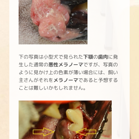
下の写真は小型犬で見られた
下顎
の
歯肉
に発
生した通常の
悪性メラノーマ
ですが、写真の
ように見かけ上の色素が薄い場合には、飼い
主さんがそれを
メラノーマ
であると予想する
ことは難しいかもしれません。