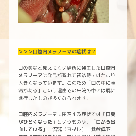
＞＞＞口腔内メラノーマ
の症状は？
口の奥など見えにくい場所に発生した
口腔内
メラノーマ
は発見が遅れて初診時にはかなり
大きくなっています。このため「口の中に腫
瘍がある」という理由での来院の中には既に
進行したものが多くみられます。
口腔内メラノーマ
に関連する症状では
「口臭
がひどくなった」
というものや、
「口から出
血している」
、
流涎
（ヨダレ）、
食欲低下
、