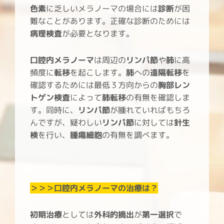
色素
に乏しいメラノーマの場合には
診断
が困
難なことがあります。正確な診断のためには
病理検査
が必要となります。
口腔内メラノーマ
は周辺の
リンパ節
や
肺
に高
頻度に
転移
を起こします。
肺
への
遠隔転移
を
確認するためには最低３方向からの
胸部レン
トゲン検査
によって
肺転移
の有無を確認しま
す。同時に、
リンパ節
が腫れていればもちろ
んですが、疑わしい
リンパ節
に対しては
針生
検
を行い、
腫瘍細胞
の有無を調べます。
＞＞＞口腔内メラノーマ
の治療は？
初期治療
としては
外科的摘出
が
第一選択
で