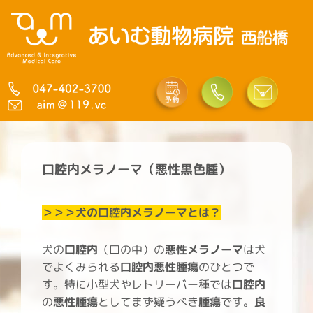
内
容
を
ス
キ
ッ
プ
口腔内メラノーマ（悪性黒色腫）
＞＞＞犬の口腔内メラノーマ
とは？
犬の
口腔内
（口の中）の
悪性メラノーマ
は犬
でよくみられる
口腔内悪性腫瘍
のひとつで
す。特に小型犬やレトリーバー種では
口腔内
の
悪性腫瘍
としてまず疑うべき
腫瘍
です。
良