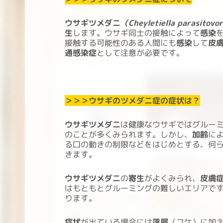
ウサギツメダニ
（Cheyletiella parasitovo
生
します。ウサギ同士の接触によって
感染
接触する可能性のある人間にも
感染
して
皮
通感染症
として注意が必要です。
＞＞＞ウサギのツメダニ症の症状は？
ウサギツメダニ
は健康なウサギではグルー
のことが多くみられます。しかし、
加齢
に
る口の動きの制限などをはじめとする、何
きます。
ウサギツメダニ
の
寄生
がよくみられ、
皮膚
はもともとグルーミングの難しいエリアで
ります。
症状
が出ている場合には
落屑
（フケ）に加