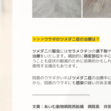
＞＞＞ウサギのツメダニ症の治療は？
ツメダニ
の
駆虫
には
セラメクチン
の
滴下剤
治療
をいたします。補助的に
病変部位
を中
うことも症状の軽減のために効果的かもし
使用する場合もあります。
同居のウサギがいれば
ツメダニ症
の治療中
から、同居のウサギにも
感染
の疑いがある
———————————————-
文責：あいむ動物病院西船橋 病院長 井