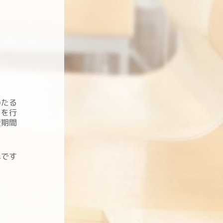
わたる
どを行
短期間
単です