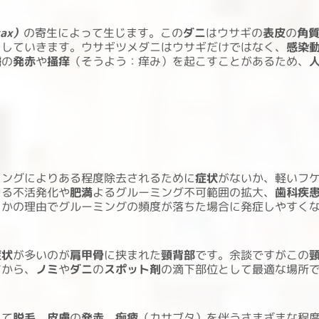
rax）
の寄生によって生じます。この
ダニ
はウサギの
表皮
の
角
をしていきます。ウサギツメダニはウサギだけではなく、
感染
膚
の
発赤
や
掻痒
（そうよう：痒み）を起こすことがあるため、
ミングによりある程度除去されるために
症状
がないか、軽いフ
よる不活発化や
肥満
よるグルーミング不可範囲の拡大、
歯科疾
らかの理由でグルーミングの頻度が落ちた場合に発症しやすく
症状
が多いのが
肩甲骨
に挟まれた
頸背部
です。余談ですがこの
すから、
ノミ
や
ダニ
の
スポット剤
の滴下部位として最適な場所
えて
脱毛
、
皮膚
の
発赤
、
痂疲
（カサブタ）を伴うさまざまな程