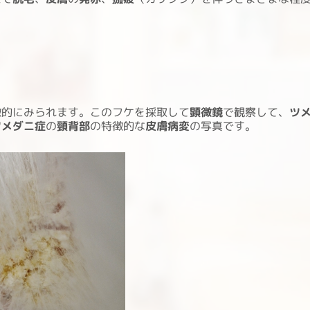
徴的にみられます。このフケを採取して
顕微鏡
で観察して、
ツ
ツメダニ症
の
頸背部
の特徴的な
皮膚病変
の写真です。