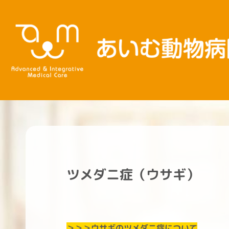
内
容
を
ス
キ
ッ
プ
ツメダニ症（ウサギ）
＞＞＞ウサギのツメダニ症について