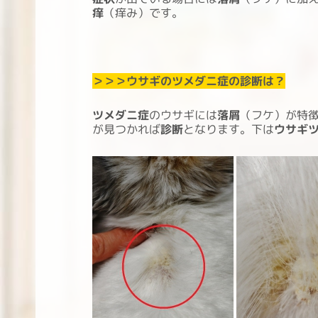
痒
（痒み）です。
＞＞＞ウサギのツメダニ症の診断は？
ツメダニ症
のウサギには
落屑
（フケ）が特
が見つかれば
診断
となります。下は
ウサギ