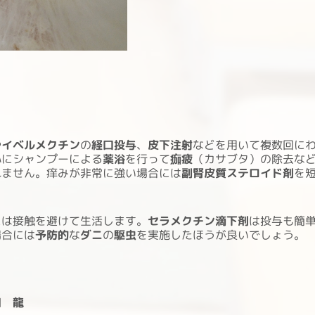
や
イベルメクチン
の
経口投与
、
皮下注射
などを用いて複数回に
心にシャンプーによる
薬浴
を行って
痂疲
（カサブタ）の除去な
れません。痒みが非常に強い場合には
副腎皮質ステロイド剤
を
には接触を避けて生活します。
セラメクチン滴下剤
は投与も簡
場合には
予防的
な
ダニ
の
駆虫
を実施したほうが良いでしょう。
田 龍