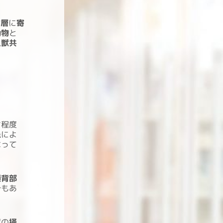
質層
に
寄
動物
と
人獣共
ケ程度
患
によ
なって
頸背部
でもあ
度の
掻