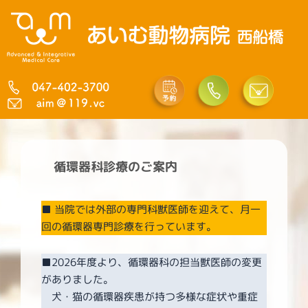
内
容
を
ス
キ
ッ
プ
循環器科診療のご案内
■ 当院では外部の専門科獣医師を迎えて、月一
回の循環器専門診療を行っています。
■2026年度より、循環器科の担当獣医師の変更
がありました。
犬・猫の循環器疾患が持つ多様な症状や重症