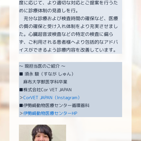
度に応じて、より適切な対応とご提案を行うた
めに診療体制の見直しを行。
充分な診療および検査時間の確保など、医療
の質の確保と受け入れ体制をより充実させまし
た。心臓超音波検査などの特定の検査に偏ら
ず、ご利用される患者様へより包括的なアドバ
イスができるよう診療内容を改善しています。
～ 現担当医のご紹介 ～
■ 須永 駿（すなが しゅん）
麻布大学獣医学科卒業
■株式会社Cor VET JAPAN
＞
CorVET JAPAN（Instagram）
■伊勢崎動物医療センター循環器科
＞
伊勢崎動物医療センターHP