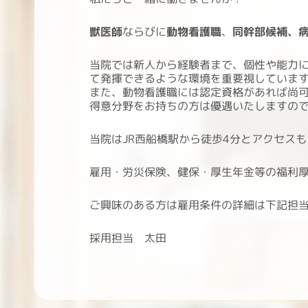
獣医師
ならびに
動物看護職
、
同幹部候補、
当院では新人から経験者まで、個性や能力
て発揮できるような環境を重要視していま
また、動物看護職には認定資格があれば尚
得意分野をお持ちの方は優遇いたしますの
当院はJR西船橋駅から徒歩4分とアクセス
雇用・労災保険、健保・厚生年金等の福利
ご興味のある方は雇用条件の詳細は下記担
採用担当 太田