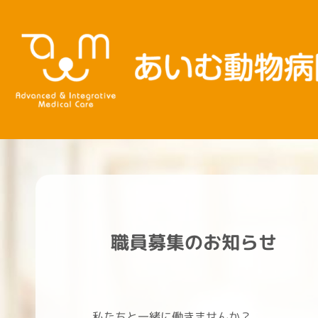
内
容
を
ス
キ
ッ
プ
職員募集のお知らせ
私たちと一緒に働きませんか？