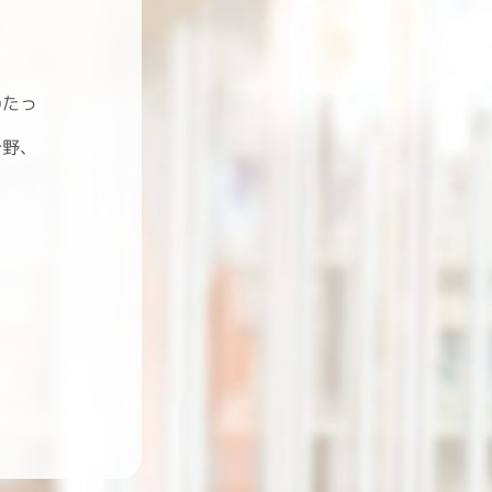
わたっ
分野、