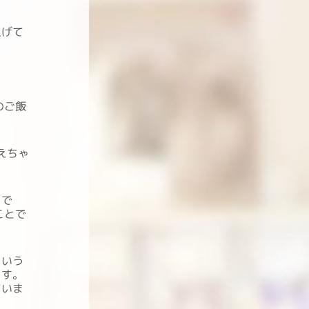
上げて
のご飯
えちゃ
うで
ことで
という
ます。
ていま