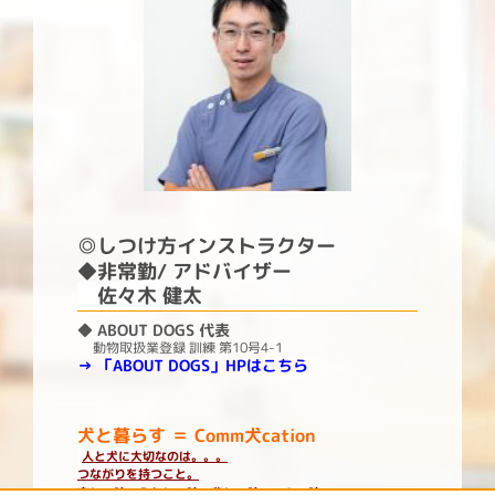
◎しつけ方インストラクター
◆非常勤/ アドバイザー
佐々木 健太
◆ ABOUT DOGS 代表
動物取扱業登録 訓練 第10号4-1
→
「ABOUT DOGS」HPはこちら
犬と暮らす ＝ Comm犬cation
人と犬に大切なのは。。。
つながりを持つこと。
楽しい時、うれしい時、悲しい時、つらい時