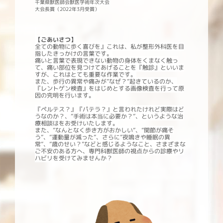
千葉県獣医師会獣医学術年次大会
大会長賞（2022年3月受賞）
【ごあいさつ】
全ての動物に歩く喜びを』これは、私が整形外科医を目
指したきっかけの言葉です。
痛いと言葉で表現できない動物の身体をくまなく触っ
て、痛い部位を見つけてあげることを『触診』といいま
すが、これはとても重要な作業です。
また、歩行の異常や痛みが”なぜ？”起きているのか、
『レントゲン検査』をはじめとする画像検査を行って原
因の究明を行います。
『ペルテス？』『パテラ？』と言われたけれど実際はど
うなのか？、”
手術は本当に必要か？”、
というような治
療相談はをお受けいたします。
また、”なんとなく
歩き方がおかしい”、”関節が痛そ
う”、”運動量が減った”、さらに”夜鳴きや睡眠の異
常
”、”歳のせい？”などと感じるようなこと、さまざまな
ご不安のある方へ、
専門科獣医師
の視点からの診療やリ
ハビリを受けてみませんか？