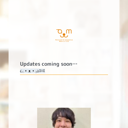
Updates coming soon…
૮₍ • ᴥ • ₎ა𐂯