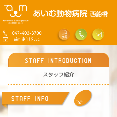
内
容
を
ス
キ
ッ
プ
スタッフ紹介