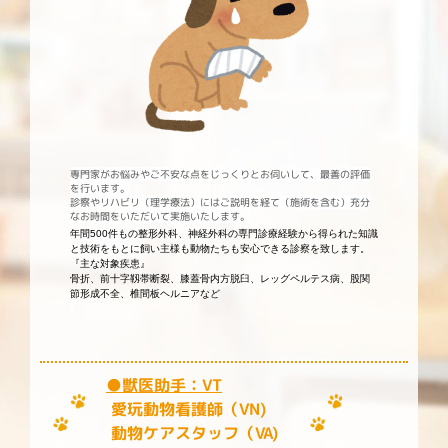
専門家がお悩みやご不安な点をじっくりとお伺いして、最善の評価
を行います。
診察やリハビリ（理学療法）にはご説明を経て（施術を含む）充分
なお時間をいただいて実施いたします。
年間500件もの整形外科、神経外科の専門診療経験から得られた知識
と技術をもとに飼い主様も動物たちも安心できる診察を致します。
『主な対象疾患』
骨折、前十字靱帯断裂、膝蓋骨内方脱臼、レッグペルテス病、股関
節形成不全、椎間板ヘルニアなど
●獣医助手：VT
愛玩動物看護師（VN)
動物ケアスタッフ（VA)