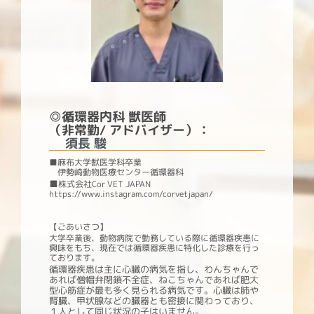
◎
循環器内科 獣医師
（非常勤/ アドバイザー）
：
須長 駿
■麻布大学獣医学科卒業
伊勢崎動物医療センター循環器科
■
株式会社Cor VET JAPAN
https://www.instagram.com/corvetjapan/
【ごあいさつ】
大学卒業後、動物病院で勤務している際に循環器疾患に
興味をもち、現在では循環器疾患に特化した診療を行っ
ております。
循環器疾患は主に心臓の病気を指し、わんちゃんで
あれば僧帽弁閉鎖不全症、ねこちゃんであれば肥大
型心筋症が最も多く見られる病気です。心臓は肺や
腎臓、甲状腺などの臓器とも密接に関わっており、
１人として同じ状況の子はいません。