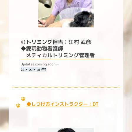
◎トリミング担当
：江村 武彦
◆
愛玩動物看護師
メディカルトリミング管理者
Updates coming soon…
૮₍ • ᴥ • ₎ა𐂯
●しつけ方インストラクター：DT