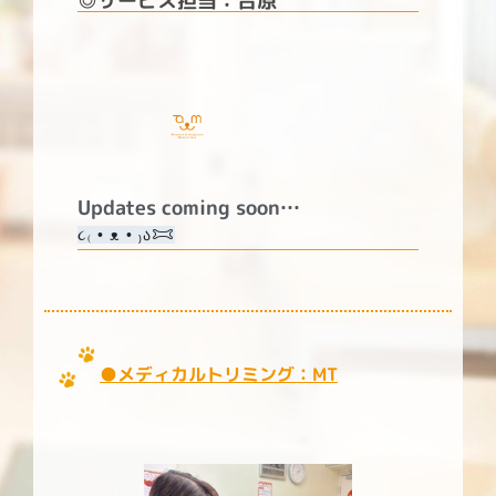
◎サービス担当：合原
Updates coming soon…
૮₍ • ᴥ • ₎ა𐂯
●メディカルトリミング
：MT