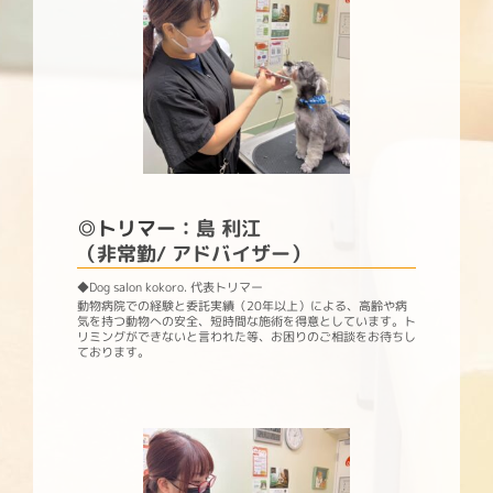
◎トリマー
：島 利江
（非常勤/ アドバイザー）
◆Dog salon kokoro. 代表トリマー
動物病院での経験と委託実績（20年以上）
による、高齢や病
気を持つ動物への安全、短時間な施術を得意としています。ト
リミングができないと言われた等、お困りのご相談をお待ちし
ております。