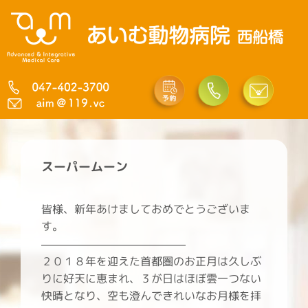
内
容
を
ス
キ
ッ
プ
スーパームーン
皆様、新年あけましておめでとうございま
す。
———————————————
２０１８年を迎えた首都圏のお正月は久しぶ
りに好天に恵まれ、３が日はほぼ雲一つない
快晴となり、空も澄んできれいなお月様を拝