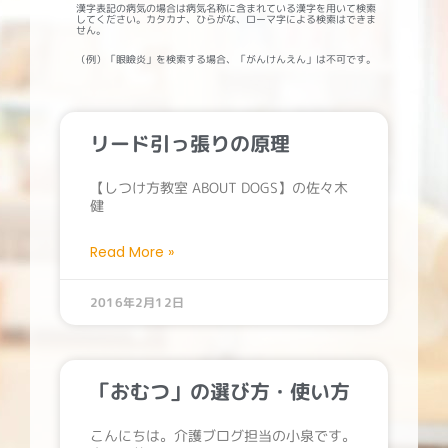
漢字表記の病気の場合は病気名称に含まれている漢字を用いて検索
してください。カタカナ、ひらがな、ローマ字による検索はできま
せん。
（例）「眼瞼炎」を検索する場合、「がんけんえん」は不可です。
ペ
ペ
ー
ー
ジ
ジ
リード引っ張りの原理
【しつけ方教室 ABOUT DOGS】の佐々木
健
Read More »
2016年2月12日
「おむつ」の選び方・使い方
こんにちは。介護ブログ担当の小泉です。