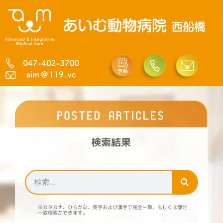
内
容
を
ス
キ
ッ
プ
検索結果
検
索
※
カタカナ、ひらがな、英字および漢字で完全一致、もしくは部分
一致検索ができます。