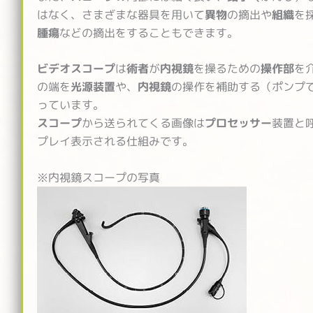
はなく、さまざまな器具を用いて
異物
の摘出や
組織
を
腫瘍
などの摘出をすることもできます。
ビデオスコープ
は
術者
が
内視鏡
を操るための
操作部
を
の端を
光源装置
や、
内視鏡
の操作を補助する（ポンプ
っています。
スコープ
から送られてくる画像は
プロセッサー
装置と
プレイ表示される仕組みです。
※内視鏡スコープの写真