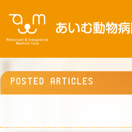
内
容
を
ス
キ
ッ
プ