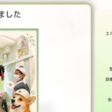
ペ
ー
ました
ジ
エ
診
多