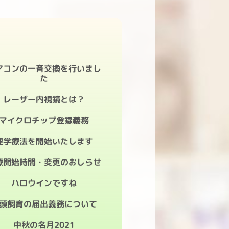
ペ
ペ
ペ
ペ
ー
ー
ー
ー
ジ
ジ
ジ
ジ
アコンの一斉交換を行いまし
た
レーザー内視鏡とは？
マイクロチップ登録義務
理学療法を開始いたします
療開始時間・変更のおしらせ
ハロウインですね
頭飼育の届出義務について
中秋の名月2021