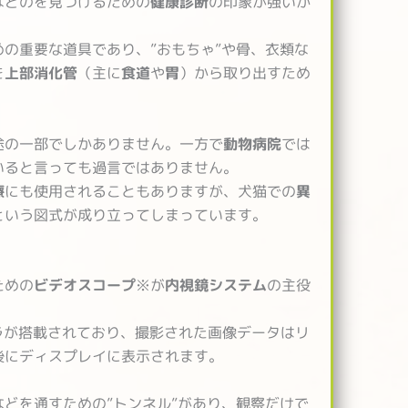
などのを見つけるための
健康診断
の印象が強いか
めの重要な道具であり、”おもちゃ”や骨、衣類な
を
上部消化管
（主に
食道
や
胃
）から取り出すため
途の一部でしかありません。一方で
動物病院
では
いると言っても過言ではありません。
療
にも使用されることもありますが、犬猫での
異
という図式が成り立ってしまっています。
ための
ビデオスコープ
※が
内視鏡システム
の主役
ラが搭載されており、撮影された画像データはリ
後にディスプレイに表示されます。
などを通すための”トンネル”があり、観察だけで