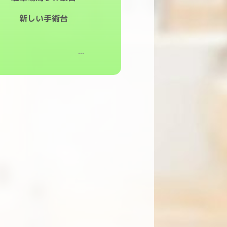
新しい手術台
ious
1
2
3
…
5
Next »