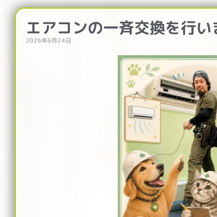
ペ
ペ
ペ
ー
ー
ー
エアコンの一斉交換を行い
ジ
ジ
ジ
2026年6月24日