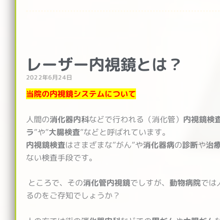
レーザー内視鏡とは？
2022年6月24日
当院の内視鏡システムについて
人間の
消化器内科
などで行われる（消化管）
内視鏡検
ラ
”や”
大腸検査
”などと呼ばれています。
内視鏡検査
はさまざまな”がん”や
消化器病
の
診断
や
治
ない検査手段です。
ところで、その
消化管内視鏡
でしすが、
動物病院
では
るのをご存知でしょうか？