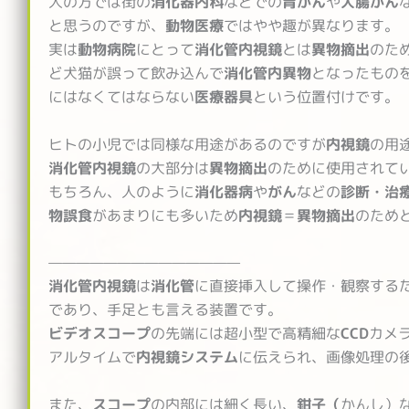
人の方では街の
消化器内科
などでの
胃がん
や
大腸がん
と思うのですが、
動物医療
ではやや趣が異なります。
実は
動物病院
にとって
消化管内視鏡
とは
異物摘出
のた
ど犬猫が誤って飲み込んで
消化管内異物
となったもの
にはなくてはならない
医療器具
という位置付けです。
ヒトの小児では同様な用途があるのですが
内視鏡
の用
消化管内視鏡
の大部分は
異物摘出
のために使用されて
もちろん、人のように
消化器病
や
がん
などの
診断・治
物誤食
があまりにも多いため
内視鏡
＝
異物摘出
のため
——————————————
消化管内視鏡
は
消化管
に直接挿入して操作・観察する
であり、手足とも言える装置です。
ビデオスコープ
の先端には超小型で高精細な
CCD
カメ
アルタイムで
内視鏡システム
に伝えられ、画像処理の
また、
スコープ
の内部には細く長い、
鉗子（
かんし）